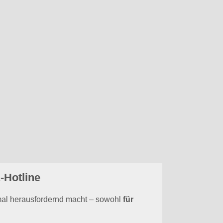
vention
Ratgeber
Über uns
örige und Betroffene
-Hotline
mal herausfordernd macht – sowohl
für
fen. FELIX ist
rund um die Uhr
für