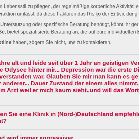
nteraktion umfasst, da diese Faktoren das Risiko der Entwicklu
 Unterstützung oder spezifische Beratung benötigt, könnt ihr ge
Sc
, bietet spezialisierte Beratung an, die auf eure individuell
tline
haben, zögern Sie nicht, uns zu kontaktieren.
Jahre alt und leide seit über 1 Jahr an geistigen V
Odysee hinter mir... Depression war die erste Di
inverstanden war. Glauben Sie mir man kann es 
anz anderer... Dauer Zustand der einem alles nim
im Arzt weil er mich kaum sieht..und will das Wor
en Sie eine Klinik in (Nord-)Deutschland empfehl
nt?
nd wird immer aggressiver