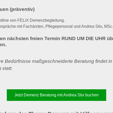
uen (präventiv)
otline von FELiX Demenzbegleitung.
spräche mit Fachärzten, Pflegepersonal und Andrea Stix, MSc
den nächsten freien Termin RUND UM DIE UHR üb
en.
Ihre Bedürfnisse maßgeschneiderte Beratung
findet in
statt.
Jetzt Demenz Beratung mit Andrea Stix buchen
rund um das Thema Demenz mit Hilfe unserer