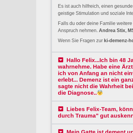
geistige Stimulation und soziale I
Falls du oder deine Familie weitere
Anspruch nehmen.
Andrea Stix, M
Wenn Sie Fragen zur
ki-demenz-ho
Hallo Felix...Ich bin 48 
wahrnehme. Habe eine Ärzte 
ich von Anfang an nicht e
erlebt... Demenz ist ein g
sagte nicht die Wahrheit be
die Diagnose..
Liebes Felix-Team, könn
durch Trauma" gut ausken
Mein Gatte ist dement u