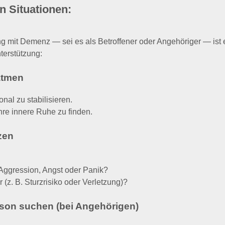
mit Demenz — sei es als Betroffener oder Angehöriger — ist es 
nterstützung:
atmen
nal zu stabilisieren.
hre innere Ruhe zu finden.
zen
 Aggression, Angst oder Panik?
 (z. B. Sturzrisiko oder Verletzung)?
rson suchen (bei Angehörigen)
dlicher Stimme.