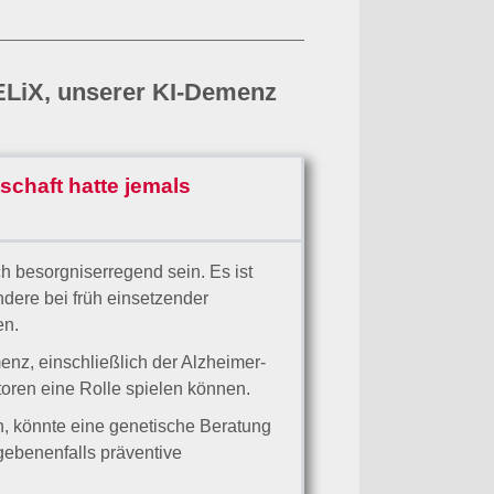
ELiX, unserer KI-Demenz
schaft hatte jemals
h besorgniserregend sein. Es ist
dere bei früh einsetzender
en.
menz, einschließlich der Alzheimer-
toren eine Rolle spielen können.
, könnte eine genetische Beratung
gebenenfalls präventive
t, eine ausgewogene Ernährung,