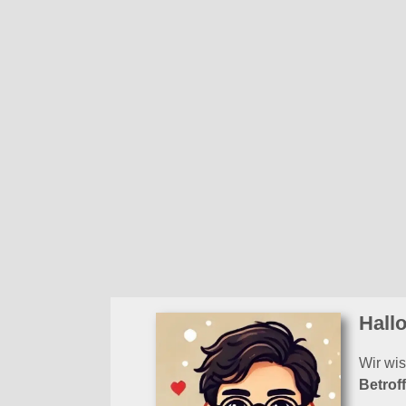
Home
Angebot
Kontakt
Feedback
Kostenlose KI-Demenz-Hot
Hall
Wir wi
Betrof
Deshal