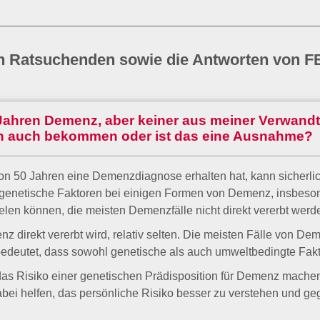
on Ratsuchenden sowie die Antworten von F
 Jahren Demenz, aber keiner aus meiner Verwandt
n auch bekommen oder ist das eine Ausnahme?
von 50 Jahren eine Demenzdiagnose erhalten hat, kann sicherlic
 genetische Faktoren bei einigen Formen von Demenz, insbeson
elen können, die meisten Demenzfälle nicht direkt vererbt werd
nz direkt vererbt wird, relativ selten. Die meisten Fälle von De
s bedeutet, dass sowohl genetische als auch umweltbedingte Fak
das Risiko einer genetischen Prädisposition für Demenz machen
abei helfen, das persönliche Risiko besser zu verstehen und ge
en Lebensstil zu pflegen, der regelmäßige körperliche Aktivitä