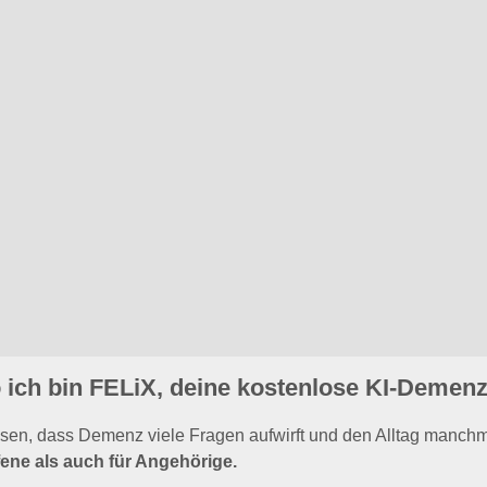
s
Demenz Akademie
Vorträge & Trainings
Demenzprä
line: 24/7 Beratung per Chat für Angeh
o ich bin FELiX, deine kostenlose KI-Demenz
ssen, dass Demenz viele Fragen aufwirft und den Alltag manch
fene als auch für Angehörige.
b haben wir
FELiX
,
unsere KI-Demenz-Hotline
ins Leben geru