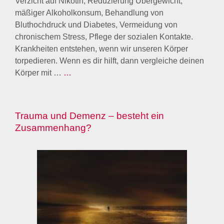
Kann ein Trauma Demenz auslösen? Ja – kann es:
Eine Untersuchung mit einer großen Stichprobe von
US-Veteranen mit dem Ergebnis, dass sie doppelt so
häufig dement werden wie Veteranen ohne
posttraumatische Belastungsstörung
(PTBS).Nachzulesen hier: NATIONAL LIBRARY OF
MEDICINE „Posttraumatic stress disorder and risk of
dementia among US veterans“ Trauma und Demenz:
Wie entsteht ein Trauma? Die „menschliche
Überlebensstrategie“ von dramatischen Ereignissen