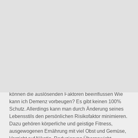
Schutz. Allerdings kann man durch Änderung seines
Lebensstils den persönlichen Risikofaktor minimieren.
Dazu gehören körperliche und geistige Fitness,
ausgewogenen Ernährung mit viel Obst und Gemüse,
Verzicht auf Nikotin, Reduzierung Übergewicht,
mäßiger Alkoholkonsum, Behandlung von
Bluthochdruck und Diabetes, Vermeidung von
chronischem Stress, Pflege der sozialen Kontakte.
Krankheiten entstehen, wenn wir unseren Körper
torpedieren. Wenn es dir hilft, dann vergleiche deinen
Körper mit …
…
Trauma und Demenz – besteht ein
Zusammenhang?
Jetzt Beratung online buchen !