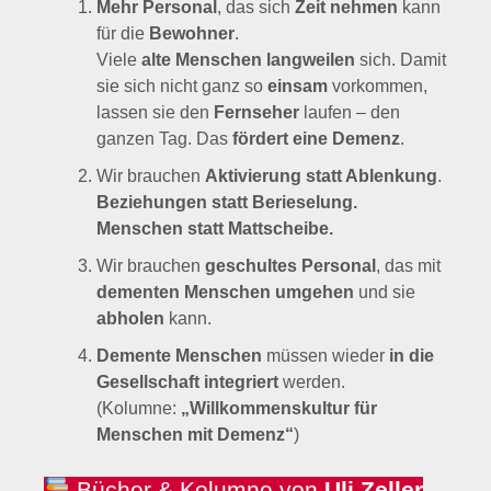
Mehr Personal
, das sich
Zeit nehmen
kann
für die
Bewohner
.
Viele
alte Menschen langweilen
sich. Damit
sie sich nicht ganz so
einsam
vorkommen,
lassen sie den
Fernseher
laufen – den
ganzen Tag. Das
fördert eine Demenz
.
Wir brauchen
Aktivierung statt Ablenkung
.
Beziehungen statt Berieselung.
Menschen statt Mattscheibe.
Wir brauchen
geschultes Personal
, das mit
dementen Menschen
umgehen
und sie
abholen
kann.
Demente Menschen
müssen wieder
in die
Gesellschaft integriert
werden.
(Kolumne:
„Willkommenskultur für
Menschen mit Demenz“
)
Bücher & Kolumne von
Uli Zeller