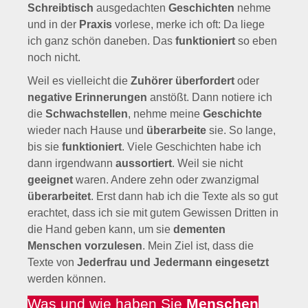
Schreibtisch
ausgedachten
Geschichten
nehme
und in der
Praxis
vorlese, merke ich oft: Da liege
ich ganz schön daneben. Das
funktioniert
so eben
noch nicht.
Weil es vielleicht die
Zuhörer überfordert
oder
negative Erinnerungen
anstößt. Dann notiere ich
die
Schwachstellen
, nehme meine
Geschichte
wieder nach Hause und
überarbeite
sie. So lange,
bis sie
funktioniert
. Viele Geschichten habe ich
dann irgendwann
aussortiert
. Weil sie nicht
geeignet
waren. Andere zehn oder zwanzigmal
überarbeitet
. Erst dann hab ich die Texte als so gut
erachtet, dass ich sie mit gutem Gewissen Dritten in
die Hand geben kann, um sie
dementen
Menschen vorzulesen
. Mein Ziel ist, dass die
Texte von
Jederfrau und Jedermann
eingesetzt
werden können.
Was und wie haben Sie
Menschen