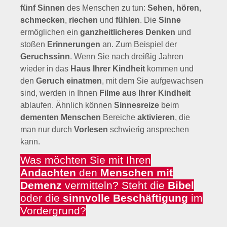
fünf Sinnen
des Menschen zu tun:
Sehen
,
hören
,
schmecken
,
riechen
und
fühlen
. Die
Sinne
ermöglichen ein
ganzheitlicheres Denken
und
stoßen
Erinnerungen
an. Zum Beispiel der
Geruchssinn
. Wenn Sie nach dreißig Jahren
wieder in das
Haus Ihrer Kindheit
kommen und
den
Geruch einatmen
, mit dem Sie aufgewachsen
sind, werden in Ihnen
Filme aus Ihrer Kindheit
ablaufen. Ähnlich können
Sinnesreize
beim
dementen Menschen
Bereiche
aktivieren
, die
man nur durch
Vorlesen
schwierig ansprechen
kann.
Was möchten Sie mit Ihren
Andachten
den
Menschen mit
Demenz
vermitteln? Steht die
Bibel
oder die
sinnvolle Beschäftigung
im
Vordergrund?