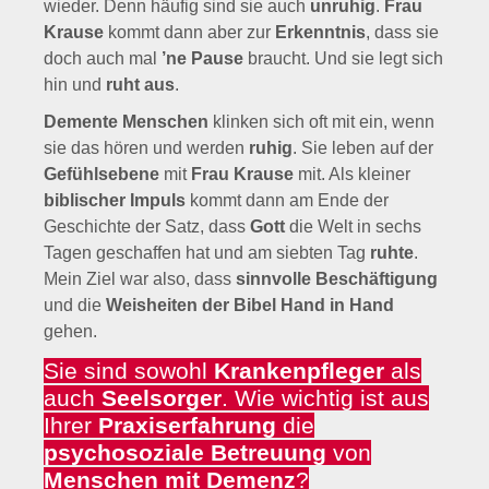
wieder. Denn häufig sind sie auch
unruhig
.
Frau
Krause
kommt dann aber zur
Erkenntnis
, dass sie
doch auch mal
’ne Pause
braucht. Und sie legt sich
hin und
ruht aus
.
Demente Menschen
klinken sich oft mit ein, wenn
sie das hören und werden
ruhig
. Sie leben auf der
Gefühlsebene
mit
Frau Krause
mit. Als kleiner
biblischer Impuls
kommt dann am Ende der
Geschichte der Satz, dass
Gott
die Welt in sechs
Tagen geschaffen hat und am siebten Tag
ruhte
.
Mein Ziel war also, dass
sinnvolle Beschäftigung
und die
Weisheiten der Bibel
Hand in Hand
gehen.
Sie sind sowohl
Krankenpfleger
als
auch
Seelsorger
. Wie wichtig ist aus
Ihrer
Praxiserfahrung
die
psychosoziale Betreuung
von
Menschen mit Demenz
?