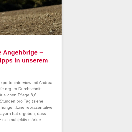
e Angehörige –
tipps in unserem
Experteninterview mit Andrea
lfe.org Im Durchschnitt
häuslichen Pflege 8,6
4 Stunden pro Tag (siehe
ehörige. „Eine repräsentative
Bayern hat ergeben, dass
ich subjektiv stärker