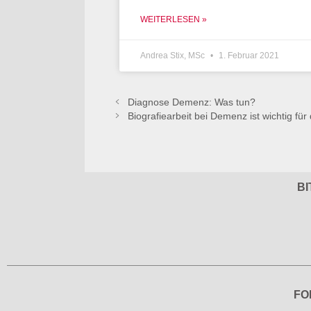
WEITERLESEN »
Andrea Stix, MSc
1. Februar 2021
Diagnose Demenz: Was tun?
Biografiearbeit bei Demenz ist wichtig 
BI
FO