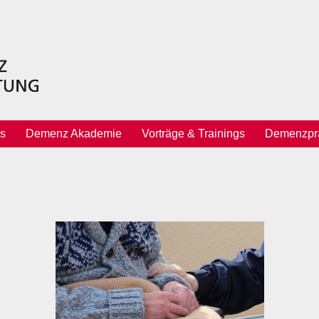
s
Demenz Akademie
Vorträge & Trainings
Demenzprä